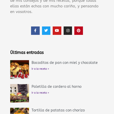
de mis consejos y de mis recetas, porque todas
ellas están echas con mucho cariño, y pensando
en vosotros.
F
T
Y
I
P
a
w
o
n
i
c
i
u
s
n
e
t
t
t
t
b
t
u
a
e
o
e
b
g
r
o
r
e
r
e
Últimas entradas
k
a
s
-
m
t
f
Bocaditos de pan con miel y chocolate
Ir a la receta »
Paletilla de cordero al horno
Ir a la receta »
Tortilla de patatas con chorizo