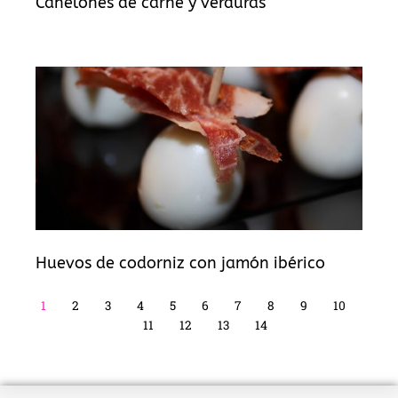
Canelones de carne y verduras
Huevos de codorniz con jamón ibérico
1
2
3
4
5
6
7
8
9
10
11
12
13
14