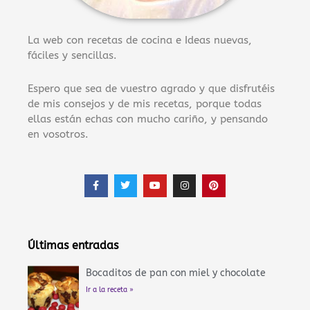
La web con recetas de cocina e Ideas nuevas,
fáciles y sencillas.
Espero que sea de vuestro agrado y que disfrutéis
de mis consejos y de mis recetas, porque todas
ellas están echas con mucho cariño, y pensando
en vosotros.
F
T
Y
I
P
a
w
o
n
i
c
i
u
s
n
e
t
t
t
t
b
t
u
a
e
o
e
b
g
r
o
r
e
r
e
Últimas entradas
k
a
s
-
m
t
f
Bocaditos de pan con miel y chocolate
Ir a la receta »