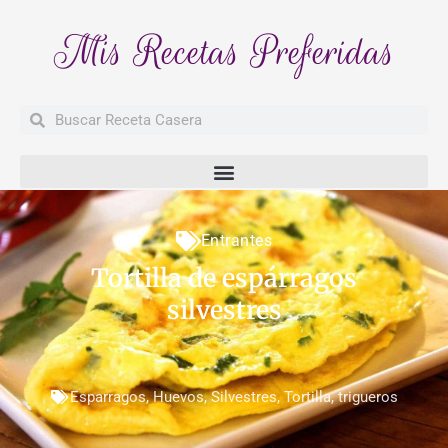
Mis Recetas Preferidas
Buscar
Buscar
Entrantes
Tortilla de espárragos
silvestres
Esparragos
,
Huevos
,
Silvestres
,
Tortilla
,
trigueros