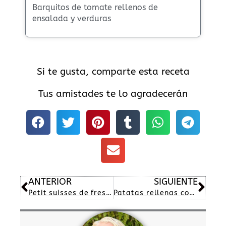
Barquitos de tomate rellenos de
ensalada y verduras
Si te gusta, comparte esta receta
Tus amistades te lo agradecerán
Ant
Sig
ANTERIOR
SIGUIENTE
Petit suisses de fresa casero
Patatas rellenas con chorizo y pollo