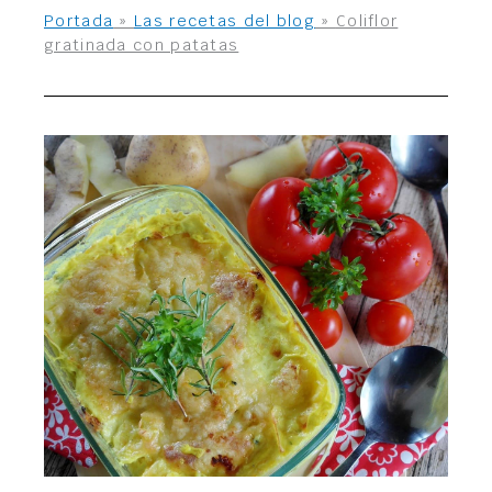
Portada
»
Las recetas del blog
»
Coliflor
gratinada con patatas