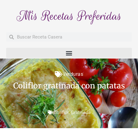
Mis Recetas Preferidas
Buscar
Buscar
Verduras
Coliflor gratinada con patatas
Coliflor
,
Gratinada