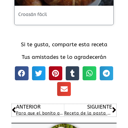
Croasán fácil
Si te gusta, comparte esta receta
Tus amistades te lo agradecerán
Ant
Sig
ANTERIOR
SIGUIENTE
Para que el bonito quede jugoso
Receta de la pasta perfecta la union perfecta entre salsa y pasta