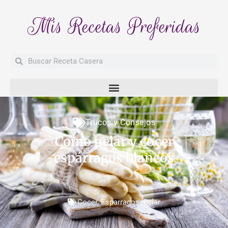
Mis Recetas Preferidas
Buscar
Buscar
Trucos y Consejos
Como pelar y cocer
espárragos blancos
Cocer
,
Esparragos
,
Pelar