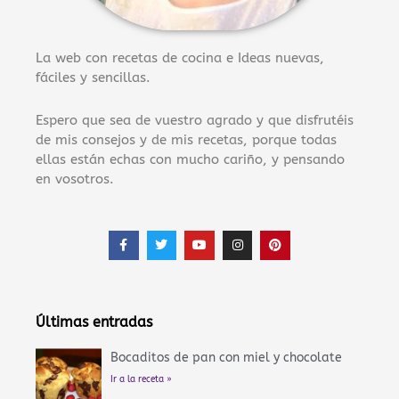
La web con recetas de cocina e Ideas nuevas,
fáciles y sencillas.
Espero que sea de vuestro agrado y que disfrutéis
de mis consejos y de mis recetas, porque todas
ellas están echas con mucho cariño, y pensando
en vosotros.
F
T
Y
I
P
a
w
o
n
i
c
i
u
s
n
e
t
t
t
t
b
t
u
a
e
o
e
b
g
r
o
r
e
r
e
Últimas entradas
k
a
s
-
m
t
f
Bocaditos de pan con miel y chocolate
Ir a la receta »