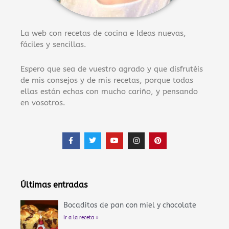
La web con recetas de cocina e Ideas nuevas,
fáciles y sencillas.
Espero que sea de vuestro agrado y que disfrutéis
de mis consejos y de mis recetas, porque todas
ellas están echas con mucho cariño, y pensando
en vosotros.
F
T
Y
I
P
a
w
o
n
i
c
i
u
s
n
e
t
t
t
t
b
t
u
a
e
o
e
b
g
r
o
r
e
r
e
Últimas entradas
k
a
s
-
m
t
f
Bocaditos de pan con miel y chocolate
Ir a la receta »