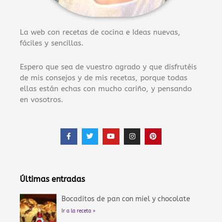
La web con recetas de cocina e Ideas nuevas,
fáciles y sencillas.
Espero que sea de vuestro agrado y que disfrutéis
de mis consejos y de mis recetas, porque todas
ellas están echas con mucho cariño, y pensando
en vosotros.
F
T
Y
I
P
a
w
o
n
i
c
i
u
s
n
e
t
t
t
t
b
t
u
a
e
o
e
b
g
r
o
r
e
r
e
Últimas entradas
k
a
s
-
m
t
f
Bocaditos de pan con miel y chocolate
Ir a la receta »