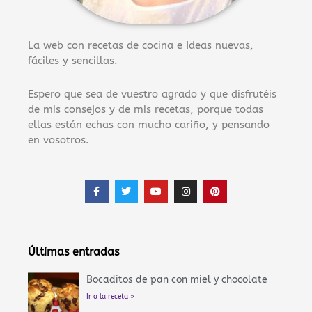
La web con recetas de cocina e Ideas nuevas,
fáciles y sencillas.
Espero que sea de vuestro agrado y que disfrutéis
de mis consejos y de mis recetas, porque todas
ellas están echas con mucho cariño, y pensando
en vosotros.
F
T
Y
I
P
a
w
o
n
i
c
i
u
s
n
e
t
t
t
t
b
t
u
a
e
o
e
b
g
r
o
r
e
r
e
Últimas entradas
k
a
s
-
m
t
f
Bocaditos de pan con miel y chocolate
Ir a la receta »