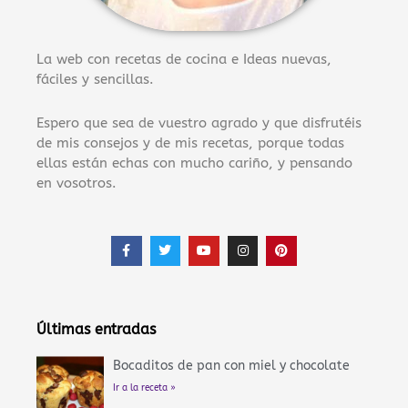
La web con recetas de cocina e Ideas nuevas,
fáciles y sencillas.
Espero que sea de vuestro agrado y que disfrutéis
de mis consejos y de mis recetas, porque todas
ellas están echas con mucho cariño, y pensando
en vosotros.
F
T
Y
I
P
a
w
o
n
i
c
i
u
s
n
e
t
t
t
t
b
t
u
a
e
o
e
b
g
r
o
r
e
r
e
Últimas entradas
k
a
s
-
m
t
f
Bocaditos de pan con miel y chocolate
Ir a la receta »