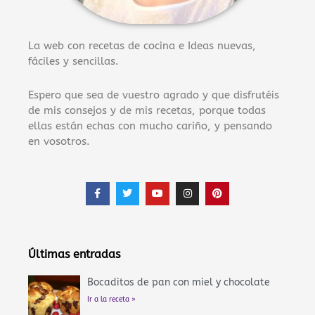
La web con recetas de cocina e Ideas nuevas,
fáciles y sencillas.
Espero que sea de vuestro agrado y que disfrutéis
de mis consejos y de mis recetas, porque todas
ellas están echas con mucho cariño, y pensando
en vosotros.
F
T
Y
I
P
a
w
o
n
i
c
i
u
s
n
e
t
t
t
t
b
t
u
a
e
o
e
b
g
r
o
r
e
r
e
Últimas entradas
k
a
s
-
m
t
f
Bocaditos de pan con miel y chocolate
Ir a la receta »