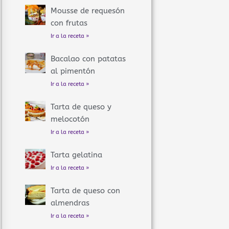
Mousse de requesón
con frutas
Ir a la receta »
Bacalao con patatas
al pimentón
Ir a la receta »
Tarta de queso y
melocotón
Ir a la receta »
Tarta gelatina
Ir a la receta »
Tarta de queso con
almendras
Ir a la receta »