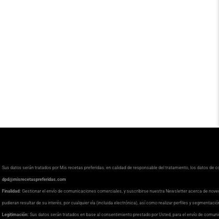
Sus datos serán tratados por Mis recetas preferidas. en calidad de responsable del tratamiento, los datos de 
dpd@misrecetaspreferidas.com
Finalidad:
Gestionar el envío de comunicaciones comerciales, y suscribirse nuestra Newsletter acerca de nove
pudieran resultar de su interés, por cualquier vía (incluida electrónica), así como realizar perfiles y segmentaci
Legitimación:
Sus datos serán tratados en base al consentimiento prestado por Usted, para el envío de comuni