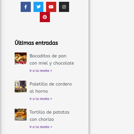
F
T
P
Y
I
a
w
i
o
n
c
i
n
u
s
e
t
t
t
t
b
t
e
u
a
o
e
r
b
g
o
r
e
e
r
k
s
a
-
t
m
f
Últimas entradas
Bocaditos de pan
con miel y chocolate
Ir a la receta »
Paletilla de cordero
al horno
Ir a la receta »
Tortilla de patatas
con chorizo
Ir a la receta »