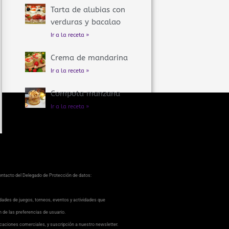
Tarta de alubias con
verduras y bacalao
Ir a la receta »
Crema de mandarina
Ir a la receta »
Compota manzana
Ir a la receta »
contacto del Delegado de Protección de datos:
dades de juegos, torneos, eventos y actividades que
ón de las preferencias de usuario.
caciones comerciales, y suscripción a nuestro newsletter.