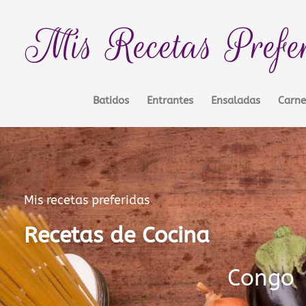
Ir
contenido
al
Mis Recetas Prefe
contenido
Batidos
Entrantes
Ensaladas
Carne
Mis recetas preferidas
Recetas de Cocina
Congo