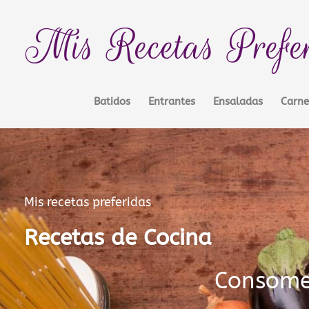
Ir
contenido
al
Mis Recetas Prefe
contenido
Batidos
Entrantes
Ensaladas
Carne
Mis recetas preferidas
Recetas de Cocina
Consom