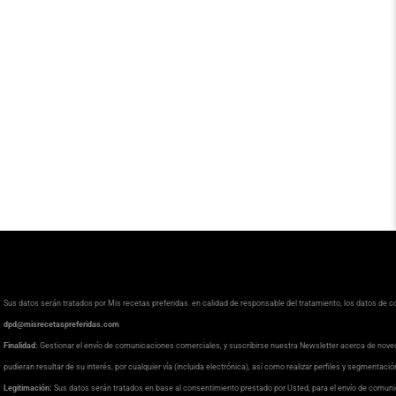
Sus datos serán tratados por Mis recetas preferidas. en calidad de responsable del tratamiento, los datos de 
dpd@misrecetaspreferidas.com
Finalidad:
Gestionar el envío de comunicaciones comerciales, y suscribirse nuestra Newsletter acerca de nove
pudieran resultar de su interés, por cualquier vía (incluida electrónica), así como realizar perfiles y segmentaci
Legitimación:
Sus datos serán tratados en base al consentimiento prestado por Usted, para el envío de comuni