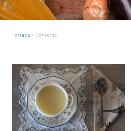
Portada
»
Consome