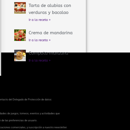
Tarta de alubias con
verduras y bacalao
Ir a la receta »
Crema de mandarina
Ir a la receta »
Compota manzana
Ir a la receta »
contacto del Delegado de Protección de datos:
dades de juegos, torneos, eventos y actividades que
ón de las preferencias de usuario.
caciones comerciales, y suscripción a nuestro newsletter.