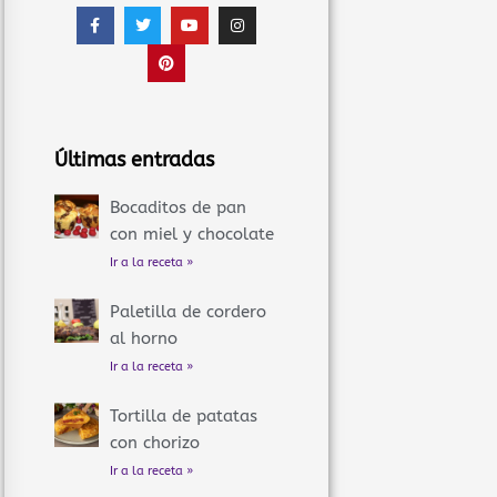
F
T
P
Y
I
a
w
i
o
n
c
i
n
u
s
e
t
t
t
t
b
t
e
u
a
o
e
r
b
g
o
r
e
e
r
k
s
a
-
t
m
f
Últimas entradas
Bocaditos de pan
con miel y chocolate
Ir a la receta »
Paletilla de cordero
al horno
Ir a la receta »
Tortilla de patatas
con chorizo
Ir a la receta »