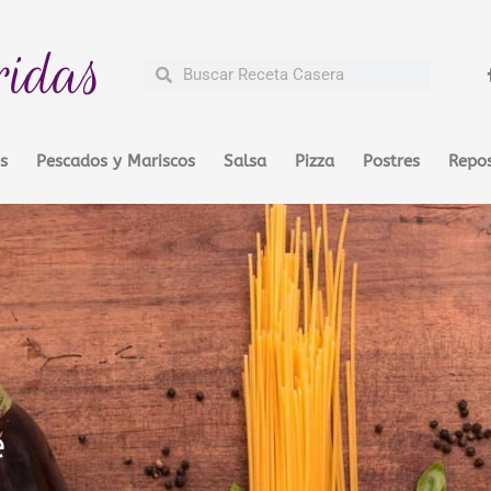
ridas
Buscar
Buscar
s
Pescados y Mariscos
Salsa
Pizza
Postres
Repos
e