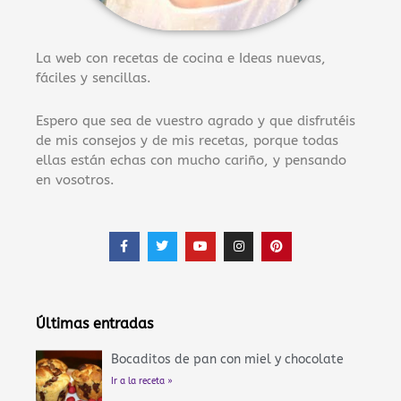
La web con recetas de cocina e Ideas nuevas,
fáciles y sencillas.
Espero que sea de vuestro agrado y que disfrutéis
de mis consejos y de mis recetas, porque todas
ellas están echas con mucho cariño, y pensando
en vosotros.
F
T
Y
I
P
a
w
o
n
i
c
i
u
s
n
e
t
t
t
t
b
t
u
a
e
o
e
b
g
r
o
r
e
r
e
Últimas entradas
k
a
s
-
m
t
f
Bocaditos de pan con miel y chocolate
Ir a la receta »