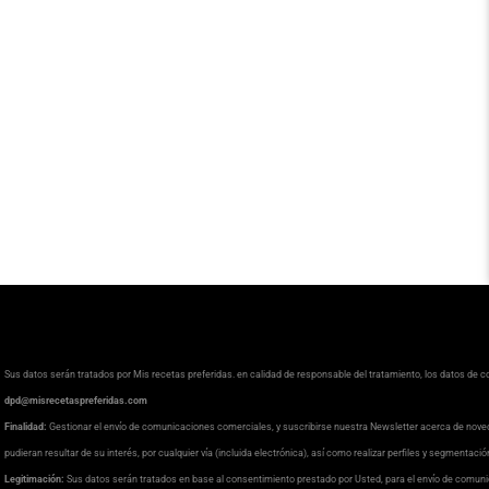
Sus datos serán tratados por Mis recetas preferidas. en calidad de responsable del tratamiento, los datos de 
dpd@misrecetaspreferidas.com
Finalidad:
Gestionar el envío de comunicaciones comerciales, y suscribirse nuestra Newsletter acerca de nove
pudieran resultar de su interés, por cualquier vía (incluida electrónica), así como realizar perfiles y segmentaci
Legitimación:
Sus datos serán tratados en base al consentimiento prestado por Usted, para el envío de comuni