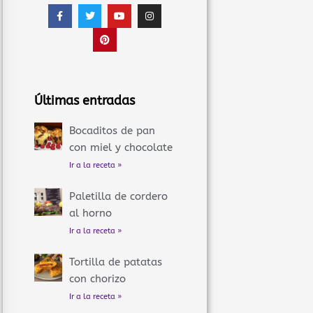
F
T
P
Y
I
a
w
i
o
n
c
i
n
u
s
e
t
t
t
t
b
t
e
u
a
o
e
r
b
g
o
r
e
e
r
k
s
a
-
t
m
f
Últimas entradas
Bocaditos de pan
con miel y chocolate
Ir a la receta »
Paletilla de cordero
al horno
Ir a la receta »
Tortilla de patatas
con chorizo
Ir a la receta »