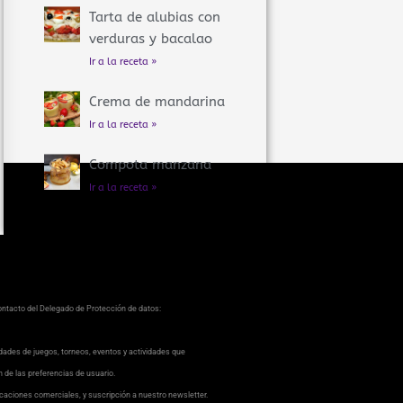
Tarta de alubias con
verduras y bacalao
Ir a la receta »
Crema de mandarina
Ir a la receta »
Compota manzana
Ir a la receta »
contacto del Delegado de Protección de datos:
dades de juegos, torneos, eventos y actividades que
ón de las preferencias de usuario.
caciones comerciales, y suscripción a nuestro newsletter.