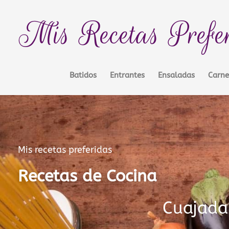
Ir
contenido
al
Mis Recetas Prefe
contenido
Batidos
Entrantes
Ensaladas
Carne
Mis recetas preferidas
Recetas de Cocina
Cuajada