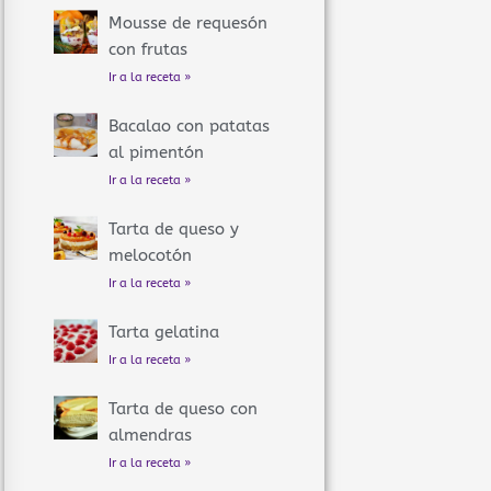
Mousse de requesón
con frutas
Ir a la receta »
Bacalao con patatas
al pimentón
Ir a la receta »
Tarta de queso y
melocotón
Ir a la receta »
Tarta gelatina
Ir a la receta »
Tarta de queso con
almendras
Ir a la receta »