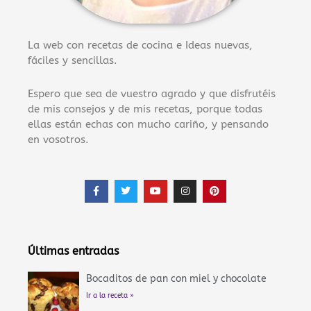
La web con recetas de cocina e Ideas nuevas,
fáciles y sencillas.
Espero que sea de vuestro agrado y que disfrutéis
de mis consejos y de mis recetas, porque todas
ellas están echas con mucho cariño, y pensando
en vosotros.
F
T
Y
I
P
a
w
o
n
i
c
i
u
s
n
e
t
t
t
t
b
t
u
a
e
o
e
b
g
r
o
r
e
r
e
Últimas entradas
k
a
s
-
m
t
f
Bocaditos de pan con miel y chocolate
Ir a la receta »