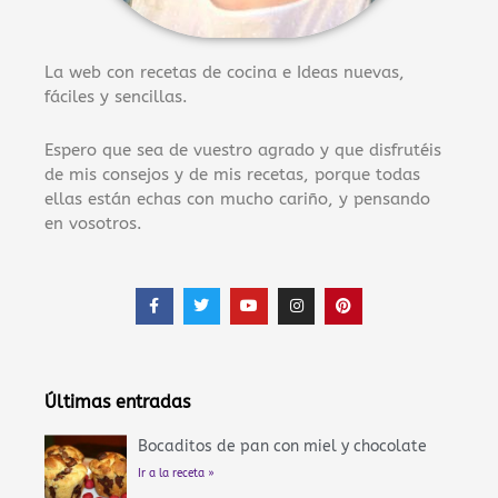
La web con recetas de cocina e Ideas nuevas,
fáciles y sencillas.
Espero que sea de vuestro agrado y que disfrutéis
de mis consejos y de mis recetas, porque todas
ellas están echas con mucho cariño, y pensando
en vosotros.
F
T
Y
I
P
a
w
o
n
i
c
i
u
s
n
e
t
t
t
t
b
t
u
a
e
o
e
b
g
r
o
r
e
r
e
Últimas entradas
k
a
s
-
m
t
f
Bocaditos de pan con miel y chocolate
Ir a la receta »