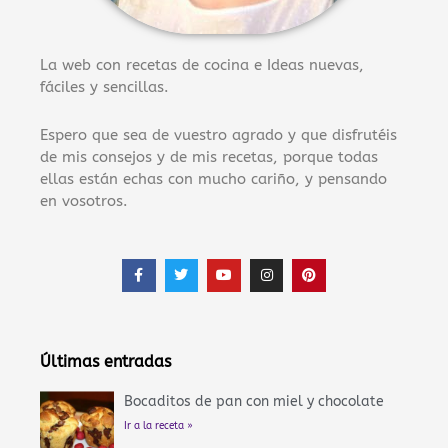
La web con recetas de cocina e Ideas nuevas,
fáciles y sencillas.
Espero que sea de vuestro agrado y que disfrutéis
de mis consejos y de mis recetas, porque todas
ellas están echas con mucho cariño, y pensando
en vosotros.
F
T
Y
I
P
a
w
o
n
i
c
i
u
s
n
e
t
t
t
t
b
t
u
a
e
o
e
b
g
r
o
r
e
r
e
Últimas entradas
k
a
s
-
m
t
f
Bocaditos de pan con miel y chocolate
Ir a la receta »