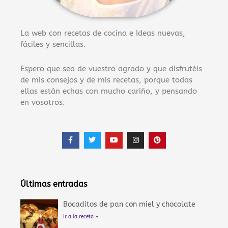
La web con recetas de cocina e Ideas nuevas,
fáciles y sencillas.
Espero que sea de vuestro agrado y que disfrutéis
de mis consejos y de mis recetas, porque todas
ellas están echas con mucho cariño, y pensando
en vosotros.
F
T
Y
I
P
a
w
o
n
i
c
i
u
s
n
e
t
t
t
t
b
t
u
a
e
o
e
b
g
r
o
r
e
r
e
Últimas entradas
k
a
s
-
m
t
f
Bocaditos de pan con miel y chocolate
Ir a la receta »