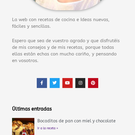
La web con recetas de cocina e Ideas nuevas,
fáciles y sencillas.
Espero que sea de vuestro agrado y que disfrutéis
de mis consejos y de mis recetas, porque todas
ellas están echas con mucho cariño, y pensando
en vosotros.
F
T
Y
I
P
a
w
o
n
i
c
i
u
s
n
e
t
t
t
t
b
t
u
a
e
o
e
b
g
r
o
r
e
r
e
Últimas entradas
k
a
s
-
m
t
f
Bocaditos de pan con miel y chocolate
Ir a la receta »