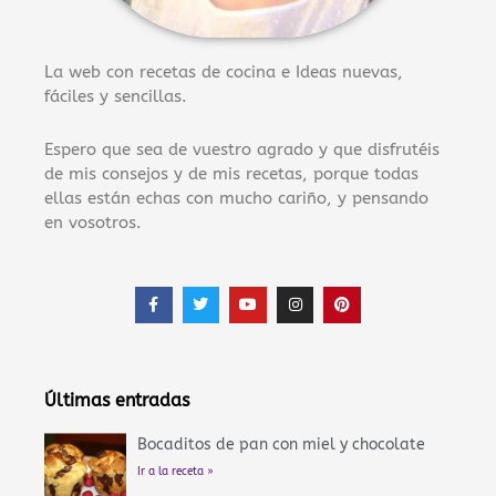
La web con recetas de cocina e Ideas nuevas,
fáciles y sencillas.
Espero que sea de vuestro agrado y que disfrutéis
de mis consejos y de mis recetas, porque todas
ellas están echas con mucho cariño, y pensando
en vosotros.
F
T
Y
I
P
a
w
o
n
i
c
i
u
s
n
e
t
t
t
t
b
t
u
a
e
o
e
b
g
r
o
r
e
r
e
Últimas entradas
k
a
s
-
m
t
f
Bocaditos de pan con miel y chocolate
Ir a la receta »