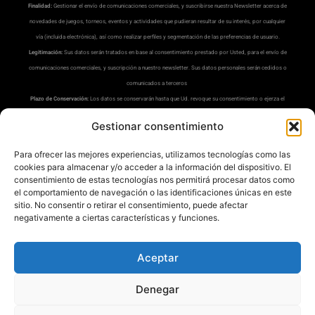
Finalidad:
Gestionar el envío de comunicaciones comerciales, y suscribirse nuestra Newsletter acerca de
novedades de juegos, torneos, eventos y actividades que pudieran resultar de su interés, por cualquier
vía (incluida electrónica), así como realizar perfiles y segmentación de las preferencias de usuario.
Legitimación:
Sus datos serán tratados en base al consentimiento prestado por Usted, para el envío de
comunicaciones comerciales, y suscripción a nuestro newsletter. Sus datos personales serán cedidos o
comunicados a terceros
Plazo de Conservación:
Los datos se conservarán hasta que Ud. revoque su consentimiento o ejerza el
derecho de supresión u oposición.
Gestionar consentimiento
Derechos:
Los usuarios cuyos datos sean objeto de tratamiento podrán ejercitar gratuitamente los
derechos de acceso e información, rectificación, supresión, limitación del tratamiento, portabilidad o,
Para ofrecer las mejores experiencias, utilizamos tecnologías como las
en su caso, oposición de sus datos, y revocación de su consentimiento, puede ejercitar sus derechos en
cookies para almacenar y/o acceder a la información del dispositivo. El
la siguiente dirección:
dpd@misrecetaspreferidas.com
(adjuntando copia de su DNI), también puede
consentimiento de estas tecnologías nos permitirá procesar datos como
el comportamiento de navegación o las identificaciones únicas en este
interponer una reclamación ante la Agencia Española de Protección de Datos(
www.aepd.es
)
sitio. No consentir o retirar el consentimiento, puede afectar
Información Adicional:
Tiene a su disposición información ampliada en nuestra
Política de Privacidad
.
negativamente a ciertas características y funciones.
Aceptar
Denegar
Mis Recetas Preferidas ®