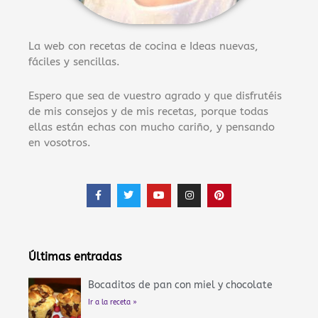
La web con recetas de cocina e Ideas nuevas,
fáciles y sencillas.
Espero que sea de vuestro agrado y que disfrutéis
de mis consejos y de mis recetas, porque todas
ellas están echas con mucho cariño, y pensando
en vosotros.
F
T
Y
I
P
a
w
o
n
i
c
i
u
s
n
e
t
t
t
t
b
t
u
a
e
o
e
b
g
r
o
r
e
r
e
Últimas entradas
k
a
s
-
m
t
f
Bocaditos de pan con miel y chocolate
Ir a la receta »