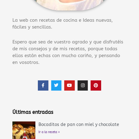
La web con recetas de cocina e Ideas nuevas,
fáciles y sencillas.
Espero que sea de vuestro agrado y que disfrutéis
de mis consejos y de mis recetas, porque todas
ellas están echas con mucho cariño, y pensando
en vosotros.
F
T
Y
I
P
a
w
o
n
i
c
i
u
s
n
e
t
t
t
t
b
t
u
a
e
o
e
b
g
r
o
r
e
r
e
Últimas entradas
k
a
s
-
m
t
f
Bocaditos de pan con miel y chocolate
Ir a la receta »