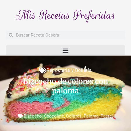
Mis Recetas Preferidas
Buscar
Buscar
Repostería y Bollería
Bizcocho de colores con
paloma
Bizcocho
,
Chocolate
,
Colores
,
Paloma
,
Pastel