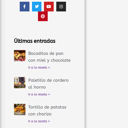
F
T
P
Y
I
a
w
i
o
n
c
i
n
u
s
e
t
t
t
t
b
t
e
u
a
o
e
r
b
g
o
r
e
e
r
k
s
a
-
t
m
f
Últimas entradas
Bocaditos de pan
con miel y chocolate
Ir a la receta »
Paletilla de cordero
al horno
Ir a la receta »
Tortilla de patatas
con chorizo
Ir a la receta »