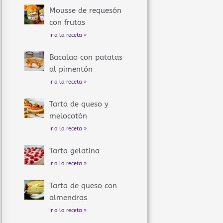
Mousse de requesón
con frutas
Ir a la receta »
Bacalao con patatas
al pimentón
Ir a la receta »
Tarta de queso y
melocotón
Ir a la receta »
Tarta gelatina
Ir a la receta »
Tarta de queso con
almendras
Ir a la receta »