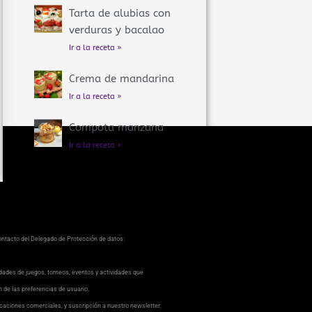
Tarta de alubias con
verduras y bacalao
Ir a la receta »
Crema de mandarina
Ir a la receta »
Compota manzana
Ir a la receta »
contacto del Delegado de Protección de datos:
dades de juegos, torneos, eventos y actividades que
ón de las preferencias de usuario.
caciones comerciales, y suscripción a nuestro newsletter.