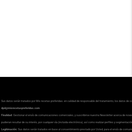
Sus datos serán tratados por Mis recetas preferidas. en calidad de responsable del tratamiento, los datos de 
dpd@misrecetaspreferidas.com
Finalidad:
Gestionar el envío de comunicaciones comerciales, y suscribirse nuestra Newsletter acerca de nove
pudieran resultar de su interés, por cualquier vía (incluida electrónica), así como realizar perfiles y segmentaci
Legitimación:
Sus datos serán tratados en base al consentimiento prestado por Usted, para el envío de comuni