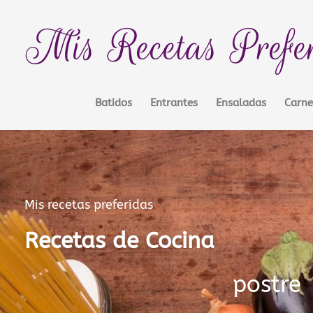
Ir
contenido
al
Mis Recetas Prefe
contenido
Batidos
Entrantes
Ensaladas
Carne
Mis recetas preferidas
Recetas de Cocina
postre