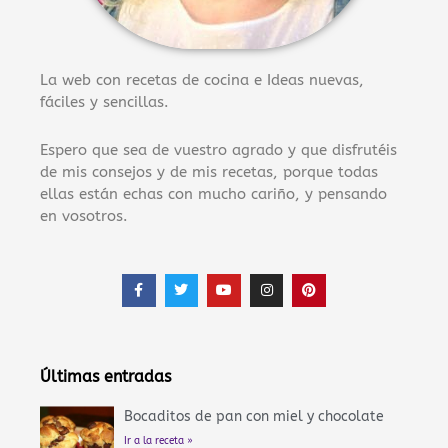
La web con recetas de cocina e Ideas nuevas,
fáciles y sencillas.
Espero que sea de vuestro agrado y que disfrutéis
de mis consejos y de mis recetas, porque todas
ellas están echas con mucho cariño, y pensando
en vosotros.
F
T
Y
I
P
a
w
o
n
i
c
i
u
s
n
e
t
t
t
t
b
t
u
a
e
o
e
b
g
r
o
r
e
r
e
Últimas entradas
k
a
s
-
m
t
f
Bocaditos de pan con miel y chocolate
Ir a la receta »