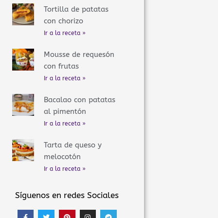
Tortilla de patatas
con chorizo
Ir a la receta »
Mousse de requesón
con frutas
Ir a la receta »
Bacalao con patatas
al pimentón
Ir a la receta »
Tarta de queso y
melocotón
Ir a la receta »
Síguenos en redes Sociales
F
T
P
I
T