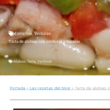
Entrantes
,
Verduras
Tarta de alubias con verduras y bacalao
Alubias
,
Tarta
,
Verduras
Portada
»
Las recetas del blog
»
Tarta de alubias 