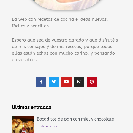
La web con recetas de cocina e Ideas nuevas,
fáciles y sencillas.
Espero que sea de vuestro agrado y que disfrutéis
de mis consejos y de mis recetas, porque todas
ellas están echas con mucho cariño, y pensando
en vosotros.
F
T
Y
I
P
a
w
o
n
i
c
i
u
s
n
e
t
t
t
t
b
t
u
a
e
o
e
b
g
r
o
r
e
r
e
Últimas entradas
k
a
s
-
m
t
f
Bocaditos de pan con miel y chocolate
Ir a la receta »