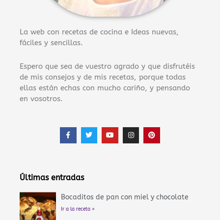
La web con recetas de cocina e Ideas nuevas,
fáciles y sencillas.
Espero que sea de vuestro agrado y que disfrutéis
de mis consejos y de mis recetas, porque todas
ellas están echas con mucho cariño, y pensando
en vosotros.
F
T
Y
I
P
a
w
o
n
i
c
i
u
s
n
e
t
t
t
t
b
t
u
a
e
o
e
b
g
r
o
r
e
r
e
Últimas entradas
k
a
s
-
m
t
f
Bocaditos de pan con miel y chocolate
Ir a la receta »