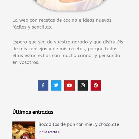
La web con recetas de cocina e Ideas nuevas,
fáciles y sencillas.
Espero que sea de vuestro agrado y que disfrutéis
de mis consejos y de mis recetas, porque todas
ellas están echas con mucho cariño, y pensando
en vosotros.
F
T
Y
I
P
a
w
o
n
i
c
i
u
s
n
e
t
t
t
t
b
t
u
a
e
o
e
b
g
r
o
r
e
r
e
Últimas entradas
k
a
s
-
m
t
f
Bocaditos de pan con miel y chocolate
Ir a la receta »