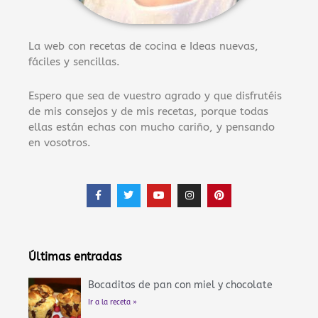
La web con recetas de cocina e Ideas nuevas,
fáciles y sencillas.
Espero que sea de vuestro agrado y que disfrutéis
de mis consejos y de mis recetas, porque todas
ellas están echas con mucho cariño, y pensando
en vosotros.
F
T
Y
I
P
a
w
o
n
i
c
i
u
s
n
e
t
t
t
t
b
t
u
a
e
o
e
b
g
r
o
r
e
r
e
Últimas entradas
k
a
s
-
m
t
f
Bocaditos de pan con miel y chocolate
Ir a la receta »