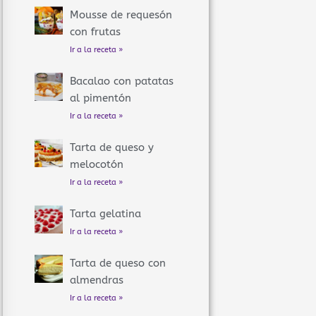
Mousse de requesón
con frutas
Ir a la receta »
Bacalao con patatas
al pimentón
Ir a la receta »
Tarta de queso y
melocotón
Ir a la receta »
Tarta gelatina
Ir a la receta »
Tarta de queso con
almendras
Ir a la receta »