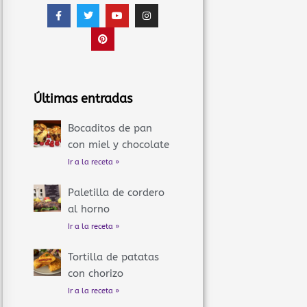
F
T
P
Y
I
a
w
i
o
n
c
i
n
u
s
e
t
t
t
t
b
t
e
u
a
o
e
r
b
g
o
r
e
e
r
k
s
a
-
t
m
f
Últimas entradas
Bocaditos de pan
con miel y chocolate
Ir a la receta »
Paletilla de cordero
al horno
Ir a la receta »
Tortilla de patatas
con chorizo
Ir a la receta »