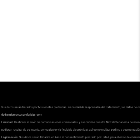
Sus datos serán tratados por Mis recetas preferidas. en calidad de responsable del tratamiento, los datos de 
dpd@misrecetaspreferidas.com
Finalidad:
Gestionar el envío de comunicaciones comerciales, y suscribirse nuestra Newsletter acerca de nove
pudieran resultar de su interés, por cualquier vía (incluida electrónica), así como realizar perfiles y segmentaci
Legitimación:
Sus datos serán tratados en base al consentimiento prestado por Usted, para el envío de comuni