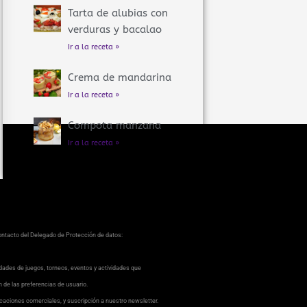
Tarta de alubias con
verduras y bacalao
Ir a la receta »
Crema de mandarina
Ir a la receta »
Compota manzana
Ir a la receta »
contacto del Delegado de Protección de datos:
dades de juegos, torneos, eventos y actividades que
ón de las preferencias de usuario.
caciones comerciales, y suscripción a nuestro newsletter.