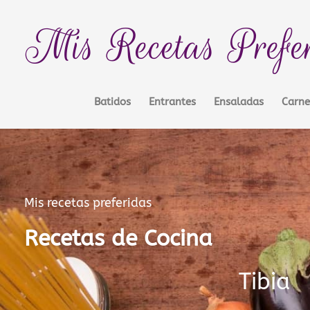
Ir
contenido
al
Mis Recetas Prefe
contenido
Batidos
Entrantes
Ensaladas
Carne
Mis recetas preferidas
Recetas de Cocina
Tibia