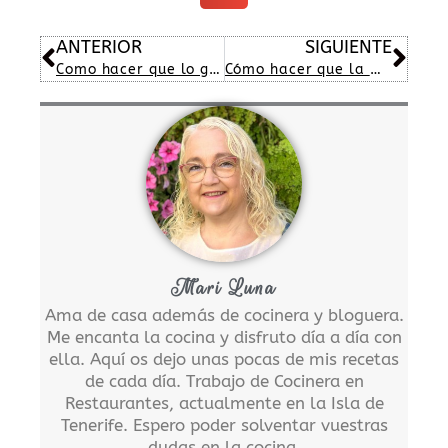
Ant
Sig
ANTERIOR
SIGUIENTE
Como hacer que lo guisos salgan más sabrosos
Cómo hacer que la masa doble mas deprisa
Mari Luna
Ama de casa además de cocinera y bloguera.
Me encanta la cocina y disfruto día a día con
ella. Aquí os dejo unas pocas de mis recetas
de cada día. Trabajo de Cocinera en
Restaurantes, actualmente en la Isla de
Tenerife. Espero poder solventar vuestras
dudas en la cocina.