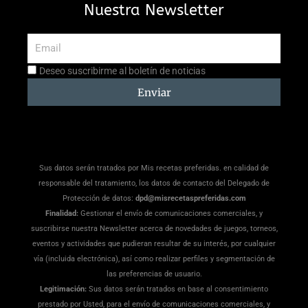
Nuestra Newsletter
Email
Aceptación
Deseo suscribirme al boletín de noticias
suscripción
Enviar
Sus datos serán tratados por Mis recetas preferidas. en calidad de
responsable del tratamiento, los datos de contacto del Delegado de
Protección de datos:
dpd@misrecetaspreferidas.com
Finalidad:
Gestionar el envío de comunicaciones comerciales, y
suscribirse nuestra Newsletter acerca de novedades de juegos, torneos,
eventos y actividades que pudieran resultar de su interés, por cualquier
vía (incluida electrónica), así como realizar perfiles y segmentación de
las preferencias de usuario.
Legitimación:
Sus datos serán tratados en base al consentimiento
prestado por Usted, para el envío de comunicaciones comerciales, y