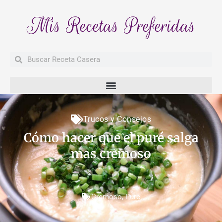
Mis Recetas Preferidas
Buscar
Buscar
Trucos y Consejos
Cómo hacer que el puré salga
mas cremoso
Cremoso
,
Pure