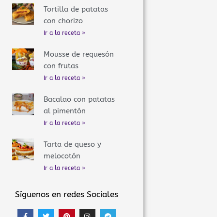
Tortilla de patatas
con chorizo
Ir a la receta »
Mousse de requesón
con frutas
Ir a la receta »
Bacalao con patatas
al pimentón
Ir a la receta »
Tarta de queso y
melocotón
Ir a la receta »
Síguenos en redes Sociales
F
T
P
I
T