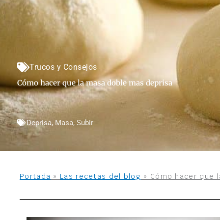
Trucos y Consejos
Cómo hacer que la masa doble mas deprisa
Deprisa
,
Masa
,
Subir
Portada
»
Las recetas del blog
»
Cómo hacer que l