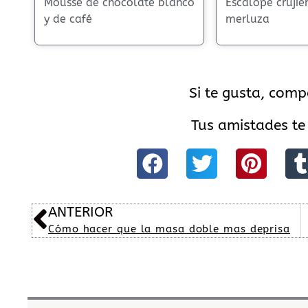
Mousse de chocolate blanco
Escalope crujie
y de café
merluza
Si te gusta, comp
Tus amistades te
Ant
ANTERIOR
Cómo hacer que la masa doble mas deprisa