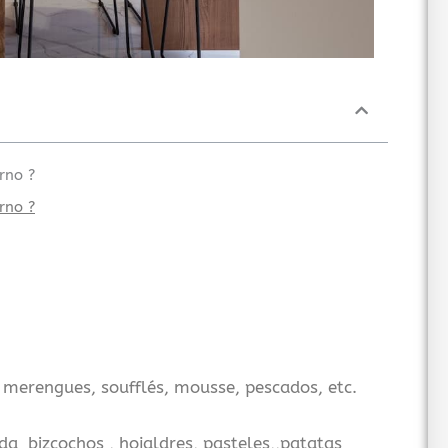
rno ?
rno ?
merengues, soufflés, mousse, pescados, etc.
 bizcochos , hojaldres, pasteles,,patatas