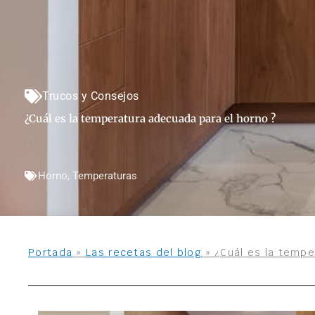
Trucos y Consejos
¿Cuál es la temperatura adecuada para el horno ?
Horno
,
Temperaturas
Portada
»
Las recetas del blog
»
¿Cuál es la tempe