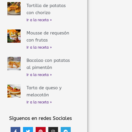
Tortilla de patatas
con chorizo
Ir a la receta »
Mousse de requesón
con frutas
Ir a la receta »
Bacalao con patatas
al pimentón
Ir a la receta »
Tarta de queso y
melocotón
Ir a la receta »
Síguenos en redes Sociales
F
T
P
I
T