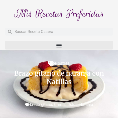
Mis Recetas Preferidas
Buscar
Buscar
Postres
Brazo gitano de naranja con
Natillas
braco gitano
,
Crema
,
Dulce
,
Naranja