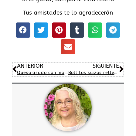
Tus amistades te lo agradecerán
Ant
Sig
ANTERIOR
SIGUIENTE
Queso asado con mojo rojo
Bollitos suizos rellenos de chocolate