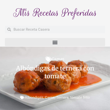
Mis Recetas Preferidas
Buscar
Buscar
Carnes
Albóndigas de ternera con
tomate
Albondigas
,
Carne
,
Ternera
,
tomate frito