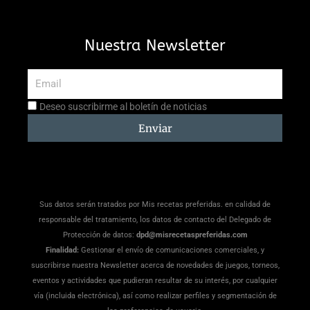
Nuestra Newsletter
Email
Aceptación
Deseo suscribirme al boletín de noticias
suscripción
Enviar
Sus datos serán tratados por Mis recetas preferidas. en calidad de
responsable del tratamiento, los datos de contacto del Delegado de
Protección de datos:
dpd@misrecetaspreferidas.com
Finalidad:
Gestionar el envío de comunicaciones comerciales, y
suscribirse nuestra Newsletter acerca de novedades de juegos, torneos,
eventos y actividades que pudieran resultar de su interés, por cualquier
vía (incluida electrónica), así como realizar perfiles y segmentación de