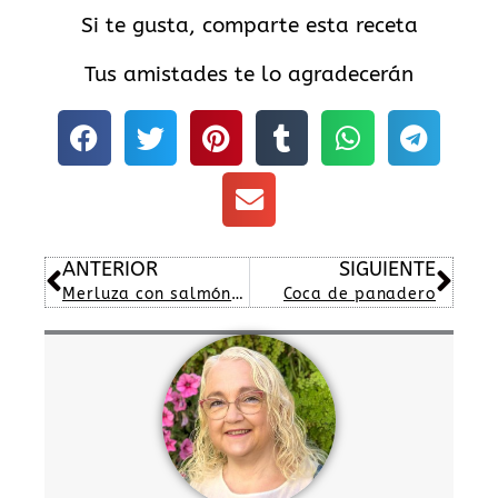
Si te gusta, comparte esta receta
Tus amistades te lo agradecerán
Ant
Sig
ANTERIOR
SIGUIENTE
Merluza con salmón y patatas al horno
Coca de panadero