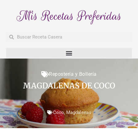
Mis Recetas Preferidas
Buscar
Buscar
Repostería y Bollería
MAGDALENAS DE COCO
Coco
,
Magdalenas