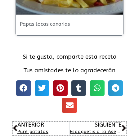
Papas locas canarias
Si te gusta, comparte esta receta
Tus amistades te lo agradecerán
Ant
Sig
ANTERIOR
SIGUIENTE
Puré patatas
Espaguetis a la Asesina – Una Receta Divertida y Llena de Sabores