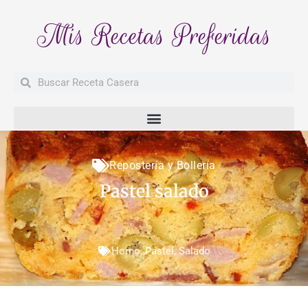
Mis Recetas Preferidas
Buscar
Buscar
Repostería y Bollería
Pastel salado
Horno
,
Pastel
,
Salado