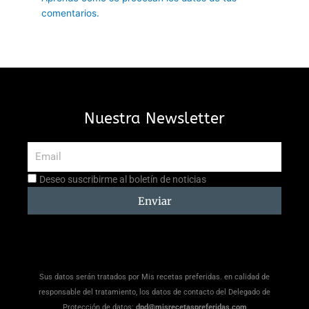
comentarios.
Nuestra Newsletter
Email
Aceptación
Deseo suscribirme al boletín de noticias
suscripción
Enviar
Sus datos serán tratados por Mis recetas preferidas. en calidad de
responsable del tratamiento, los datos de contacto del Delegado de
Protección de datos:
dpd@misrecetaspreferidas.com