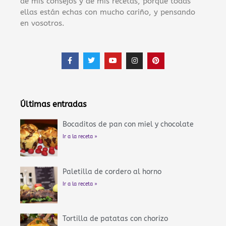
de mis consejos y de mis recetas, porque todas
ellas están echas con mucho cariño, y pensando
en vosotros.
F
T
Y
I
P
a
w
o
n
i
c
i
u
s
n
e
t
t
t
t
b
t
u
a
e
o
e
b
g
r
o
r
e
r
e
Últimas entradas
k
a
s
-
m
t
f
Bocaditos de pan con miel y chocolate
Ir a la receta »
Paletilla de cordero al horno
Ir a la receta »
Tortilla de patatas con chorizo