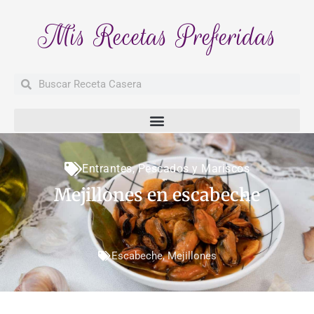
Mis Recetas Preferidas
Buscar
Buscar
Entrantes
,
Pescados y Mariscos
Mejillones en escabeche
Escabeche
,
Mejillones