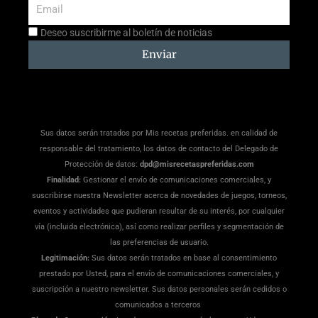
Email
Aceptación
Deseo suscribirme al boletín de noticias
suscripción
Enviar
Sus datos serán tratados por Mis recetas preferidas. en calidad de
responsable del tratamiento, los datos de contacto del Delegado de
Protección de datos:
dpd@misrecetaspreferidas.com
Finalidad:
Gestionar el envío de comunicaciones comerciales, y
suscribirse nuestra Newsletter acerca de novedades de juegos, torneos,
eventos y actividades que pudieran resultar de su interés, por cualquier
vía (incluida electrónica), así como realizar perfiles y segmentación de
las preferencias de usuario.
Legitimación:
Sus datos serán tratados en base al consentimiento
prestado por Usted, para el envío de comunicaciones comerciales, y
suscripción a nuestro newsletter. Sus datos personales serán cedidos o
comunicados a terceros