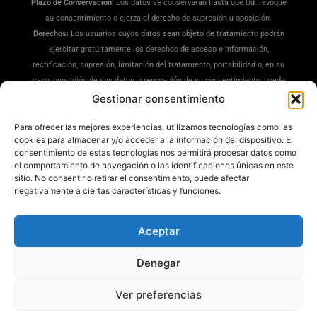
Plazo de Conservación:
Los datos se conservarán hasta que Ud. revoque
su consentimiento o ejerza el derecho de supresión u oposición.
Derechos:
Los usuarios cuyos datos sean objeto de tratamiento podrán
ejercitar gratuitamente los derechos de acceso e información,
rectificación, supresión, limitación del tratamiento, portabilidad o, en su
caso, oposición de sus datos, y revocación de su consentimiento, puede
ejercitar sus derechos en la siguiente dirección:
Gestionar consentimiento
dpd@misrecetaspreferidas.com
(adjuntando copia de su DNI), también
Para ofrecer las mejores experiencias, utilizamos tecnologías como las
puede interponer una reclamación ante la Agencia Española de
cookies para almacenar y/o acceder a la información del dispositivo. El
Protección de Datos(
www.aepd.es
)
consentimiento de estas tecnologías nos permitirá procesar datos como
Información Adicional:
Tiene a su disposición información ampliada en
el comportamiento de navegación o las identificaciones únicas en este
nuestra
Política de Privacidad
.
sitio. No consentir o retirar el consentimiento, puede afectar
negativamente a ciertas características y funciones.
Aceptar
Denegar
Mis Recetas Preferidas ®
Ver preferencias