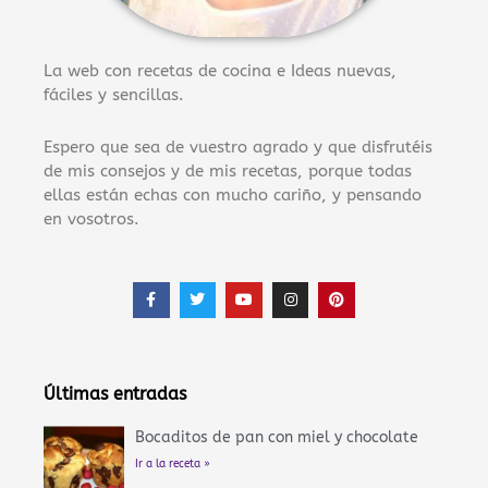
La web con recetas de cocina e Ideas nuevas,
fáciles y sencillas.
Espero que sea de vuestro agrado y que disfrutéis
de mis consejos y de mis recetas, porque todas
ellas están echas con mucho cariño, y pensando
en vosotros.
F
T
Y
I
P
a
w
o
n
i
c
i
u
s
n
e
t
t
t
t
b
t
u
a
e
o
e
b
g
r
o
r
e
r
e
Últimas entradas
k
a
s
-
m
t
f
Bocaditos de pan con miel y chocolate
Ir a la receta »