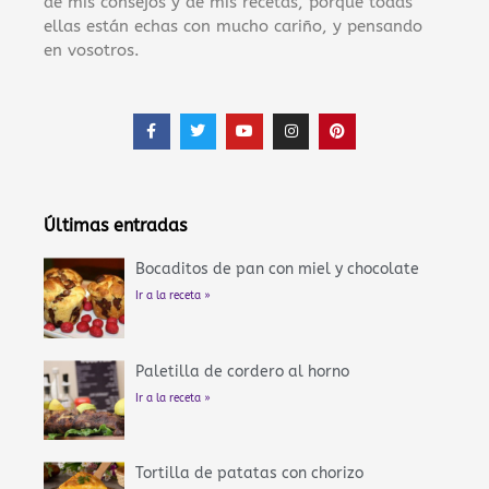
de mis consejos y de mis recetas, porque todas
ellas están echas con mucho cariño, y pensando
en vosotros.
F
T
Y
I
P
a
w
o
n
i
c
i
u
s
n
e
t
t
t
t
b
t
u
a
e
o
e
b
g
r
o
r
e
r
e
Últimas entradas
k
a
s
-
m
t
f
Bocaditos de pan con miel y chocolate
Ir a la receta »
Paletilla de cordero al horno
Ir a la receta »
Tortilla de patatas con chorizo