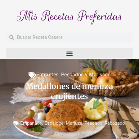
Mis Recetas Preferidas
Buscar
Buscar
Entrantes
,
Pescados y Mariscos
Medallones de merluza
crujientes
Empanado
,
Escalope
,
Merluza
,
Pescado
,
Rebozado