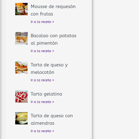
Mousse de requesón
con frutas
Ir a la receta »
Bacalao con patatas
al pimentón
Ir a la receta »
Tarta de queso y
melocotón
Ir a la receta »
Tarta gelatina
Ir a la receta »
Tarta de queso con
almendras
Ir a la receta »