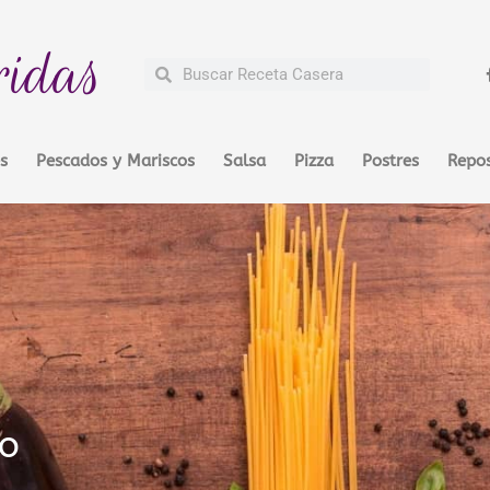
ridas
Buscar
Buscar
s
Pescados y Mariscos
Salsa
Pizza
Postres
Repos
o