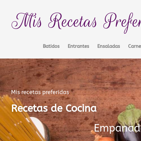
Ir
contenido
al
Mis Recetas Prefe
contenido
Batidos
Entrantes
Ensaladas
Carne
Mis recetas preferidas
Recetas de Cocina
Empanad