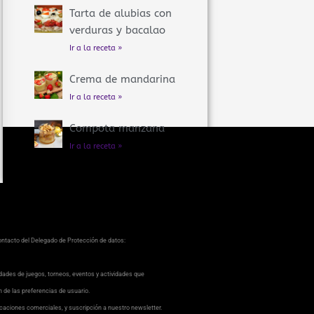
Tarta de alubias con
verduras y bacalao
Ir a la receta »
Crema de mandarina
Ir a la receta »
Compota manzana
Ir a la receta »
contacto del Delegado de Protección de datos:
dades de juegos, torneos, eventos y actividades que
ón de las preferencias de usuario.
caciones comerciales, y suscripción a nuestro newsletter.