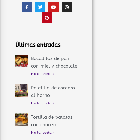
F
T
P
Y
I
a
w
i
o
n
c
i
n
u
s
e
t
t
t
t
b
t
e
u
a
o
e
r
b
g
o
r
e
e
r
k
s
a
-
t
m
f
Últimas entradas
Bocaditos de pan
con miel y chocolate
Ir a la receta »
Paletilla de cordero
al horno
Ir a la receta »
Tortilla de patatas
con chorizo
Ir a la receta »