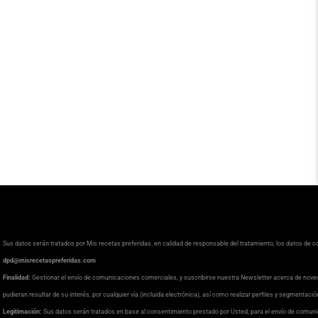
Sus datos serán tratados por Mis recetas preferidas. en calidad de responsable del tratamiento, los datos de 
dpd@misrecetaspreferidas.com
Finalidad:
Gestionar el envío de comunicaciones comerciales, y suscribirse nuestra Newsletter acerca de nove
pudieran resultar de su interés, por cualquier vía (incluida electrónica), así como realizar perfiles y segmentaci
Legitimación:
Sus datos serán tratados en base al consentimiento prestado por Usted, para el envío de comuni