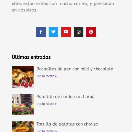
ellas están echas con mucho cariño, y pensando
en vosotros.
F
T
Y
I
P
a
w
o
n
i
c
i
u
s
n
e
t
t
t
t
b
t
u
a
e
o
e
b
g
r
o
r
e
r
e
Últimas entradas
k
a
s
-
m
t
f
Bocaditos de pan con miel y chocolate
Ir a la receta »
Paletilla de cordero al horno
Ir a la receta »
Tortilla de patatas con chorizo
Ir a la receta »