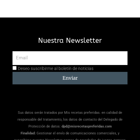
Nuestra Newsletter
Email
Aceptación
Deseo suscribirme al boletín de noticias
suscripción
Enviar
Sus datos serán tratados por Mis recetas preferidas. en calidad de
responsable del tratamiento, los datos de contacto del Delegado de
Protección de datos:
dpd@misrecetaspreferidas.com
Finalidad:
Gestionar el envío de comunicaciones comerciales, y