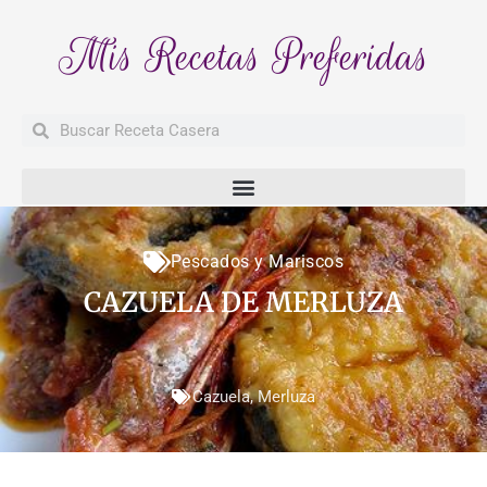
Mis Recetas Preferidas
Buscar
Buscar
Pescados y Mariscos
CAZUELA DE MERLUZA
Cazuela
,
Merluza