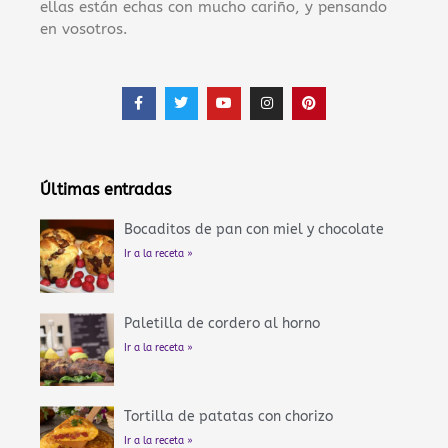
ellas están echas con mucho cariño, y pensando
en vosotros.
F
T
Y
I
P
a
w
o
n
i
c
i
u
s
n
e
t
t
t
t
b
t
u
a
e
o
e
b
g
r
o
r
e
r
e
Últimas entradas
k
a
s
-
m
t
f
Bocaditos de pan con miel y chocolate
Ir a la receta »
Paletilla de cordero al horno
Ir a la receta »
Tortilla de patatas con chorizo
Ir a la receta »