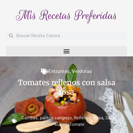
Mis Recetas Preferidas
Buscar
Buscar
Entrantes
,
Verduras
Tomates rellenos con salsa
rosa
Gambas
,
palitos cangrejo
,
Rellenos
,
Rosa
,
Salsa
,
surimi
,
Tomate