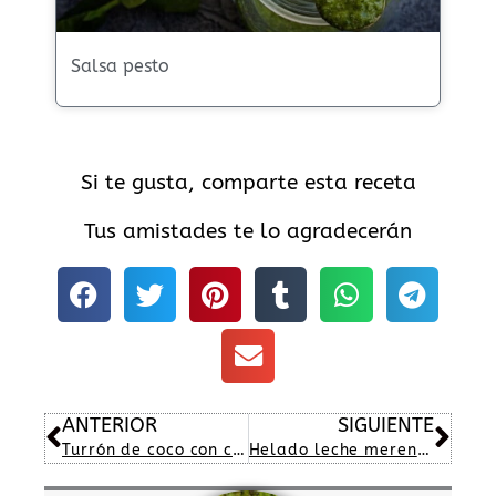
Salsa pesto
Si te gusta, comparte esta receta
Tus amistades te lo agradecerán
Ant
Sig
ANTERIOR
SIGUIENTE
Turrón de coco con cobertura de chocolate
Helado leche merengada