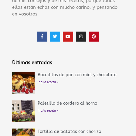
de mis consejos y de mis recetas, porque todas
ellas están echas con mucho cariño, y pensando
en vosotros.
F
T
Y
I
P
a
w
o
n
i
c
i
u
s
n
e
t
t
t
t
b
t
u
a
e
o
e
b
g
r
o
r
e
r
e
Últimas entradas
k
a
s
-
m
t
f
Bocaditos de pan con miel y chocolate
Ir a la receta »
Paletilla de cordero al horno
Ir a la receta »
Tortilla de patatas con chorizo